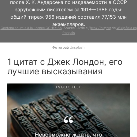
после Х. К. Андерсена по издаваемости в СССР
зарубежным писателем за 1918—1986 годы:
общий тираж 956 изданий составил 77,153 млн
экземпляров.
Contenu soumis à la licence CC-BY-SA
. Source : Article
Джек Лондон
de
Wikipédia en
français
Фотограф
Unsplash
1 цитат с Джек Лондон, его
лучшие высказывания