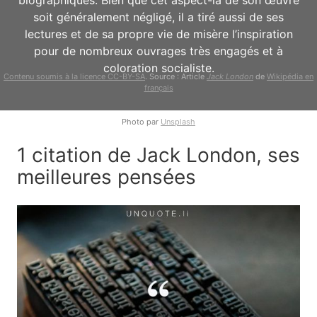
biographiques. Bien que cet aspect-là de son œuvre
soit généralement négligé, il a tiré aussi de ses
lectures et de sa propre vie de misère l’inspiration
pour de nombreux ouvrages très engagés et à
coloration socialiste.
Contenu soumis à la licence CC-BY-SA
. Source : Article
Jack London
de
Wikipédia en
français
Photo par
Unsplash
1 citation de Jack London, ses
meilleures pensées