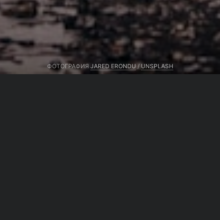
ФОТОГРАФИЯ
JARED ERONDU
/
UNSPLASH
Автор тот же