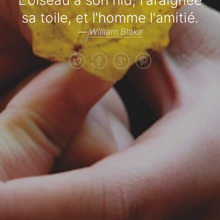
L'oiseau à son nid, l'araignée
sa toile, et l'homme l'amitié.
—
William Blake