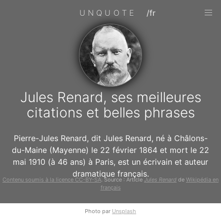
UNQUOTE
/fr
Jules Renard, ses meilleures
citations et belles phrases
Pierre-Jules Renard, dit Jules Renard, né à Châlons-
du-Maine (Mayenne) le 22 février 1864 et mort le 22
mai 1910 (à 46 ans) à Paris, est un écrivain et auteur
dramatique français.
Contenu soumis à la licence CC-BY-SA
. Source : Article
Jules Renard
de
Wikipédia en
français
Photo par
Unsplash