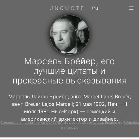
UNQUOTE
/ru
Марсель Брёйер, его
лучшие цитаты и
прекрасные высказывания
Марсель Лайош Брёйер; англ. Marcel Lajos Breuer,
венг. Breuer Lajos Marcell; 21 мая 1902, Печ — 1
июля 1981, Нью-Йорк) — немецкий и
американский архитектор и дизайнер.
Contenu soumis à la licence CC-BY-SA
. Source : Article
Марсель Брёйер
de
Wikipédia
en français