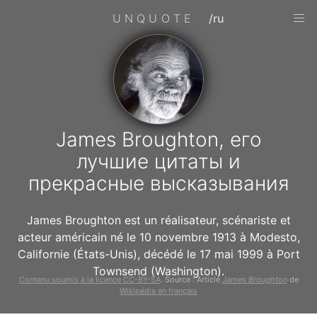
UNQUOTE
/ru
James Broughton, его
лучшие цитаты и
прекрасные высказывания
James Broughton est un réalisateur, scénariste et
acteur américain né le 10 novembre 1913 à Modesto,
Californie (États-Unis), décédé le 17 mai 1999 à Port
Townsend (Washington).
Contenu soumis à la licence CC-BY-SA
. Source : Article
James Broughton
de
Wikipédia en français