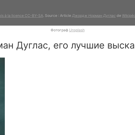
is à la licence CC-BY-SA
. Source : Article
Джордж Норман Дуглас
de
Wikipéd
Фотограф
Unsplash
ман Дуглас, его лучшие выск