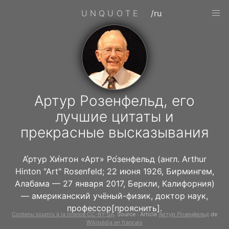
UNQUOTE
/ru
Артур Розенфельд, его
лучшие цитаты и
прекрасные высказывания
А́ртур Хи́нтон «Арт» Ро́зенфельд (англ. Arthur
Hinton "Art" Rosenfeld; 22 июня 1926, Бирмингем,
Алабама — 27 января 2017, Беркли, Калифорния)
— американский учёный-физик, доктор наук,
профессор[прояснить].
Contenu soumis à la licence CC-BY-SA
. Source : Article
Артур Розенфельд
de
Wikipédia en français