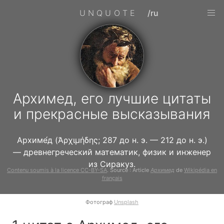
UNQUOTE
/ru
Архимед, его лучшие цитаты
и прекрасные высказывания
Архиме́д (Ἀρχιμήδης; 287 до н. э. — 212 до н. э.)
— древнегреческий математик, физик и инженер
из Сиракуз.
Contenu soumis à la licence CC-BY-SA
. Source : Article
Архимед
de
Wikipédia en
français
Фотограф
Unsplash