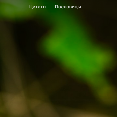
Цитаты
Пословицы