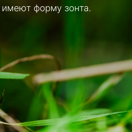
 имеют форму зонта.