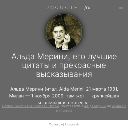
UNQUOTE
/ru
Альда Мерини, его лучшие
цитаты и прекрасные
высказывания
Альда Мерини (итал. Alda Merini, 21 марта 1931,
Милан — 1 ноября 2009, там же) — крупнейшая
итальянская поэтесса.
Contenu soumis à la licence CC-BY-SA
. Source : Article
Альда Мерини
de
Wikipédia
en français
Фотограф
Unsplash