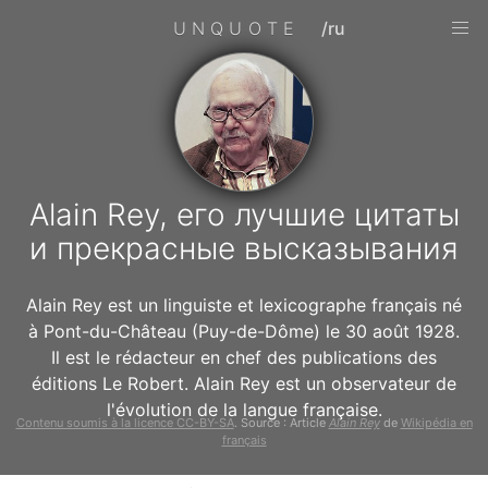
UNQUOTE
/ru
Alain Rey, его лучшие цитаты
и прекрасные высказывания
Alain Rey est un linguiste et lexicographe français né
à Pont-du-Château (Puy-de-Dôme) le 30 août 1928.
Il est le rédacteur en chef des publications des
éditions Le Robert. Alain Rey est un observateur de
l'évolution de la langue française.
Contenu soumis à la licence CC-BY-SA
. Source : Article
Alain Rey
de
Wikipédia en
français