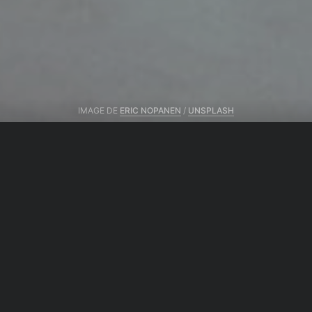
IMAGE DE
ERIC NOPANEN
/
UNSPLASH
Du même auteur