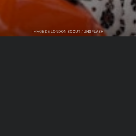
IMAGE DE
LONDON SCOUT
/
UNSPLASH
Du même auteur