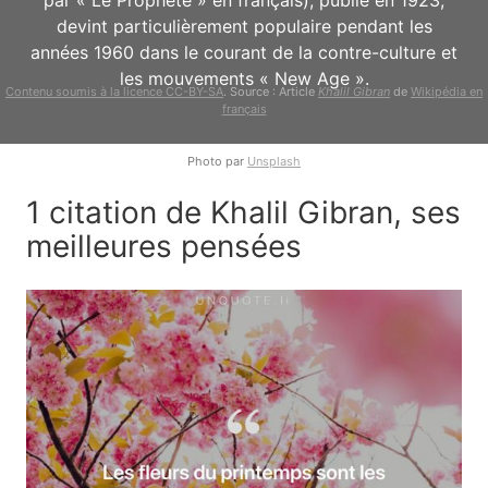
par « Le Prophète » en français), publié en 1923,
devint particulièrement populaire pendant les
années 1960 dans le courant de la contre-culture et
les mouvements « New Age ».
Contenu soumis à la licence CC-BY-SA
. Source : Article
Khalil Gibran
de
Wikipédia en
français
Photo par
Unsplash
1 citation de Khalil Gibran, ses
meilleures pensées