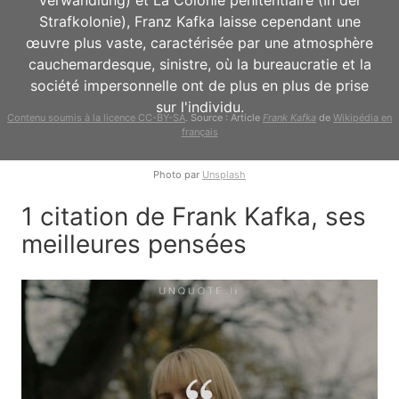
Verwandlung) et La Colonie pénitentiaire (In der
Strafkolonie), Franz Kafka laisse cependant une
œuvre plus vaste, caractérisée par une atmosphère
cauchemardesque, sinistre, où la bureaucratie et la
société impersonnelle ont de plus en plus de prise
sur l'individu.
Contenu soumis à la licence CC-BY-SA
. Source : Article
Frank Kafka
de
Wikipédia en
français
Photo par
Unsplash
1 citation de Frank Kafka, ses
meilleures pensées